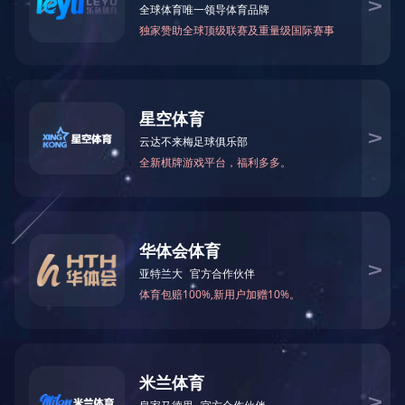
除砂设备
刮吸泥机
高效沉淀池系统
滤布滤池系统
脱水设备
气浮设备
药剂投加系统
输送设备
闸门系列
其他设备
地 址：无锡新区鸿山街道鸿达路112
号