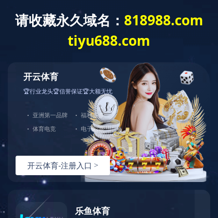
关于我们
新
- 栏目导航 -
拦污设备
拦污设备